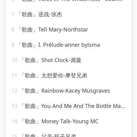
7
「歌曲」逆战-张杰
8
「歌曲」Tell Mary-Northstar
9
「歌曲」I. Prélude-anner bylsma
10
「歌曲」Shot Clock-调羹
11
「歌曲」太想爱你-摩登兄弟
12
「歌曲」Rainbow-Kacey Musgraves
13
「歌曲」You And Me And The Bottle Makes 3 Tonight (Baby) [made popular by Big Bad Voodoo Daddy] [vocal version]
14
「歌曲」Money Talk-Young MC
15
「歌曲」父亲-筷子兄弟