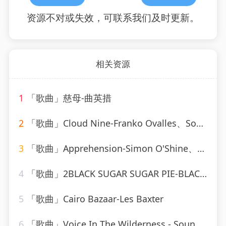
资源不对或失效，可联系我们及时更新。
相关资源
1
「歌曲」慈母-曲英措
2
「歌曲」Cloud Nine-Franko Ovalles、Sovereignty_20260806_094034
3
「歌曲」Apprehension-Simon O'Shine、Sergey Nevone
4
「歌曲」2BLACK SUGAR SUGAR PIE-BLACK SUGAR SUGAR PIE (RAGGA、Grady Martin
5
「歌曲」Cairo Bazaar-Les Baxter
6
「歌曲」Voice In The Wilderness - Sound-A-Like-Studio Group