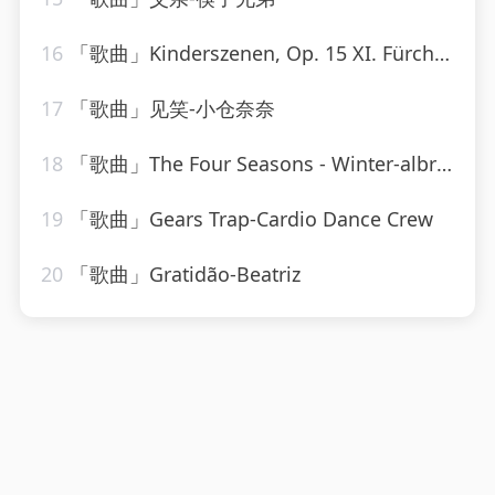
16
「歌曲」Kinderszenen, Op. 15 XI. Fürchtenmachen-Brigitte Engerer
17
「歌曲」见笑-小仓奈奈
18
「歌曲」The Four Seasons - Winter-albrecht mayer、The King's Singers
19
「歌曲」Gears Trap-Cardio Dance Crew
20
「歌曲」Gratidão-Beatriz