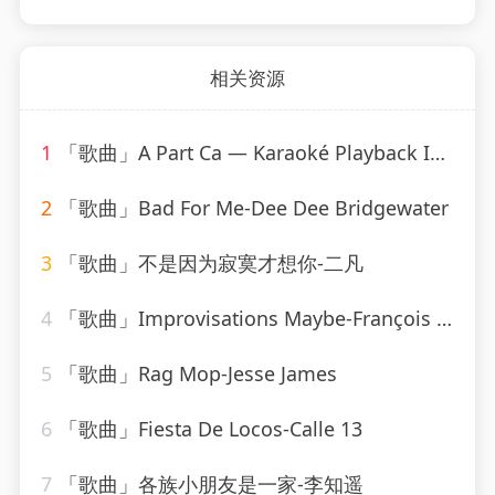
相关资源
1
「歌曲」A Part Ca — Karaoké Playback Instrumental — Rendu Célèbre Par Jacques Dutronc-Karaoke
2
「歌曲」Bad For Me-Dee Dee Bridgewater
3
「歌曲」不是因为寂寞才想你-二凡
4
「歌曲」Improvisations Maybe-François Joel Thiollier
5
「歌曲」Rag Mop-Jesse James
6
「歌曲」Fiesta De Locos-Calle 13
7
「歌曲」各族小朋友是一家-李知遥