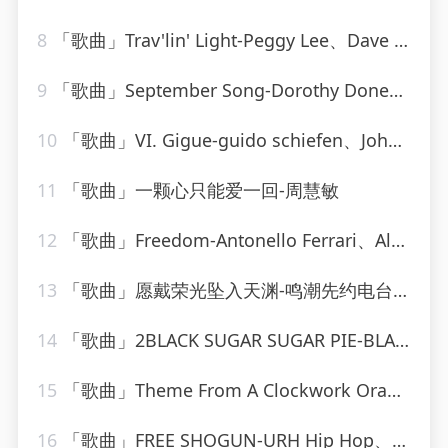
8
「歌曲」Trav'lin' Light-Peggy Lee、Dave Barbour
9
「歌曲」September Song-Dorothy Donegan
10
「歌曲」VI. Gigue-guido schiefen、Johann Sebastian Bach
11
「歌曲」一颗心只能爱一回-周慧敏
12
「歌曲」Freedom-Antonello Ferrari、Aldo Bergamasco、Angela Johnson
13
「歌曲」愿戴荣光坠入天渊-鸣潮先约电台、jixwang、VISION SOUND
14
「歌曲」2BLACK SUGAR SUGAR PIE-BLACK SUGAR SUGAR PIE (RAGGA、Grady Martin
15
「歌曲」Theme From A Clockwork Orange-Various Artists
16
「歌曲」FREE SHOGUN-URH Hip Hop、Shogun