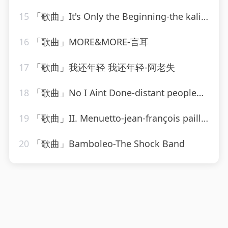
15
「歌曲」It's Only the Beginning-the kalin twins
16
「歌曲」MORE&MORE-言耳
17
「歌曲」我还年轻 我还年轻-阿老失
18
「歌曲」No I Aint Done-distant people、DJ Octopuz Deeper
19
「歌曲」II. Menuetto-jean-françois paillard
20
「歌曲」Bamboleo-The Shock Band