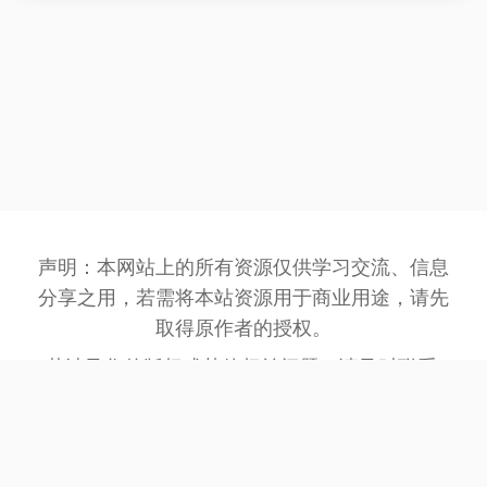
声明：本网站上的所有资源仅供学习交流、信息
分享之用，若需将本站资源用于商业用途，请先
取得原作者的授权。
若涉及您的版权或其他权益问题，请及时联系:
3162201930@qq.com
，我们将在第一时间处
理。
网站备案号：
豫ICP备2023032945号-1