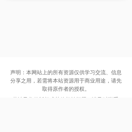
声明：本网站上的所有资源仅供学习交流、信息
分享之用，若需将本站资源用于商业用途，请先
取得原作者的授权。
若涉及您的版权或其他权益问题，请及时联系:
3162201930@qq.com
，我们将在第一时间处
理。
网站备案号：
豫ICP备2023032945号-1