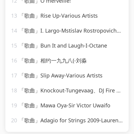
12
「歌曲」O merveille!
13
「歌曲」Rise Up-Various Artists
14
「歌曲」I. Largo-Mstislav Rostropovich、Boston Symphony Orchestra、小澤征爾
15
「歌曲」Bun It and Laugh-I-Octane
16
「歌曲」相约一九九八(-刘淼
17
「歌曲」Slip Away-Various Artists
18
「歌曲」Knockout-Tungevaag、DJ Fire House
19
「歌曲」Mawa Oya-Sir Victor Uwaifo
20
「歌曲」Adagio for Strings 2009-Laurent Wolf