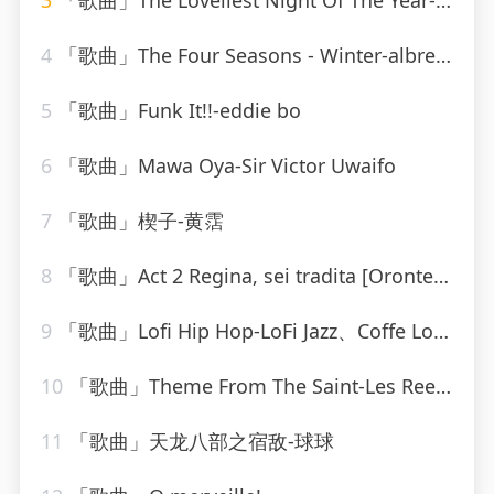
3
「歌曲」The Loveliest Night Of The Year-Linda Scott
4
「歌曲」The Four Seasons - Winter-albrecht mayer、The King&#39;s Singers
5
「歌曲」Funk It!!-eddie bo
6
「歌曲」Mawa Oya-Sir Victor Uwaifo
7
「歌曲」楔子-黄霑
8
「歌曲」Act 2 Regina, sei tradita [Oronte, Alcina]-william christie
9
「歌曲」Lofi Hip Hop-LoFi Jazz、Coffe Lofi、Sleepy Lofi Vibes、Chill LoFi Cafe
10
「歌曲」Theme From The Saint-Les Reed Brass
11
「歌曲」天龙八部之宿敌-球球