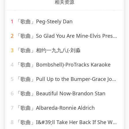
相关资源
1
「歌曲」Peg-Steely Dan
2
「歌曲」So Glad You Are Mine-Elvis Presley
3
「歌曲」相约一九九八(-刘淼
4
「歌曲」Bombshell)-ProTracks Karaoke
5
「歌曲」Pull Up to the Bumper-Grace Jones、Funkstar de Luxe
6
「歌曲」Beautiful Now-Brandon Stan
7
「歌曲」Albareda-Ronnie Aldrich
8
「歌曲」I&#39;ll Take Her Back If She Wants To Come Back-fletcher henderson