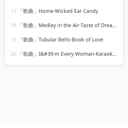
17
「歌曲」Home-Wicked Ear Candy
18
「歌曲」Medley in the Air-Taste of Dream、Carly Harvey
19
「歌曲」Tubular Bells-Book of Love
20
「歌曲」I&#39;m Every Woman-Karaoke Diamonds