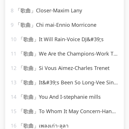
8
「歌曲」Closer-Maxim Lany
9
「歌曲」Chi mai-Ennio Morricone
10
「歌曲」It Will Rain-Voice DJ&#39;s
11
「歌曲」We Are the Champions-Work This! Workout
12
「歌曲」Si Vous Aimez-Charles Trenet
13
「歌曲」It&#39;s Been So Long-Vee Sing Zone
14
「歌曲」You And I-stephanie mills
15
「歌曲」To Whom It May Concern-Hank Locklin(2)
16
「歌曲」เพลงเก่า-ลุลา