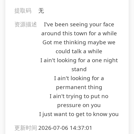
提取码
无
资源描述
I've been seeing your face
around this town for a while
Got me thinking maybe we
could talk a while
I ain't looking for a one night
stand
I ain't looking for a
permanent thing
I ain't trying to put no
pressure on you
I just want to get to know you
更新时间
2026-07-06 14:37:01