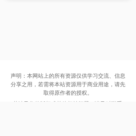
声明：本网站上的所有资源仅供学习交流、信息
分享之用，若需将本站资源用于商业用途，请先
取得原作者的授权。
若涉及您的版权或其他权益问题，请及时联系:
3162201930@qq.com
，我们将在第一时间处
理。
网站备案号：
豫ICP备2023032945号-1