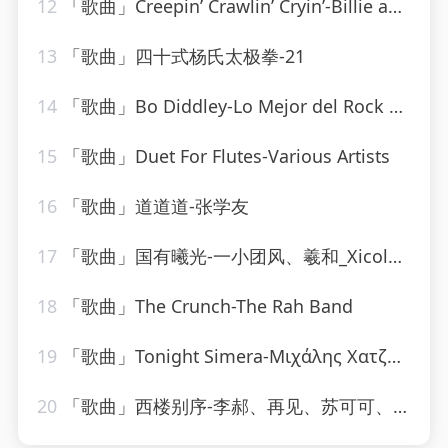
12
「歌曲」Creepin’ Crawlin’ Cryin’-Billie and Lillie
13
「歌曲」四十式杨氏太极拳-21
14
「歌曲」Bo Diddley-Lo Mejor del Rock de los 50
15
「歌曲」Duet For Flutes-Various Artists
16
「歌曲」道道道-张学友
17
「歌曲」国有曦光-一小团风、羲和_Xicole、洵风、之玄、孩子吃嘛找嘛去、公子祸水、颜柒CY、远平新、黄泊霖、浔漪Hazy
18
「歌曲」The Crunch-The Rah Band
19
「歌曲」Tonight Simera-Μιχάλης Χατζηγιάννης
20
「歌曲」西楼别序-李郝、再见、苏可可、圈妹