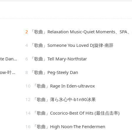
2
「歌曲」Relaxation Music-Quiet Moments、SPA、Spa Relaxat
4
「歌曲」Someone You Loved DJ旋律-南辞
Hits(1)
6
「歌曲」Tell Mary-Northstar
w-叶瑷菱
8
「歌曲」Peg-Steely Dan
10
「歌曲」Rage In Eden-ultravox
12
「歌曲」薄ら氷心中-b1n90冰果
14
「歌曲」Cocorico-Best Of Hits (最佳点击率)
16
「歌曲」High Noon-The Fendermen