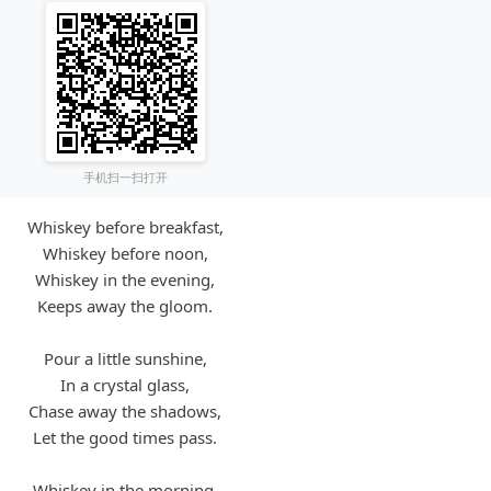
手机扫一扫打开
Whiskey before breakfast,
Whiskey before noon,
Whiskey in the evening,
Keeps away the gloom.
Pour a little sunshine,
In a crystal glass,
Chase away the shadows,
Let the good times pass.
Whiskey in the morning,