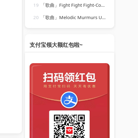
19
「歌曲」Fight Fight Fight-Cool & Classy
20
「歌曲」Melodic Murmurs Under Moonlight-Rain Sound Studio、Rain for Deep Sleep、Easy Sleep Music
支付宝领大额红包啦~