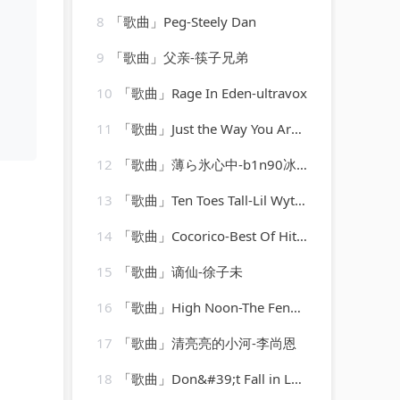
8
「歌曲」Peg-Steely Dan
9
「歌曲」父亲-筷子兄弟
10
「歌曲」Rage In Eden-ultravox
11
「歌曲」Just the Way You Are-Bruno Mars
12
「歌曲」薄ら氷心中-b1n90冰果
13
「歌曲」Ten Toes Tall-Lil Wyte、Juvenile
14
「歌曲」Cocorico-Best Of Hits (最佳点击率)
15
「歌曲」谪仙-徐子未
16
「歌曲」High Noon-The Fendermen
17
「歌曲」清亮亮的小河-李尚恩
18
「歌曲」Don&#39;t Fall in Love With a Dreamer-Countdown Chartbusters