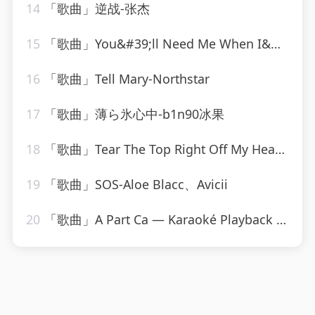
14
「歌曲」逆战-张杰
15
「歌曲」You&#39;ll Need Me When I&#39;m Long Gone-ethel waters
16
「歌曲」Tell Mary-Northstar
17
「歌曲」薄ら氷心中-b1n90冰果
18
「歌曲」Tear The Top Right Off My Head-The Monkees
19
「歌曲」SOS-Aloe Blacc、Avicii
20
「歌曲」A Part Ca — Karaoké Playback Instrumental — Rendu Célèbre Par Jacques Dutronc-Karaoke