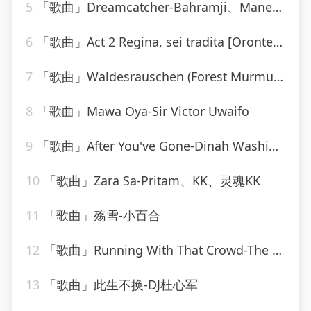
5
「歌曲」Dreamcatcher-Bahramji、Maneesh de Moor、Bashir、Zhubin Kalhor、Sudha
6
「歌曲」Act 2 Regina, sei tradita [Oronte, Alcina]-william christie
7
「歌曲」Waldesrauschen (Forest Murmurs), for Piano (Zwei Konzertetuden No. 1), S. 1451 No 1 Waldesrauschen
8
「歌曲」Mawa Oya-Sir Victor Uwaifo
9
「歌曲」After You've Gone-Dinah Washington(1)
10
「歌曲」Zara Sa-Pritam、KK、灵魂KK
11
「歌曲」殇雪-小百合
12
「歌曲」Running With That Crowd-The Charlie Daniels Band
13
「歌曲」此生不换-DJ杜心军