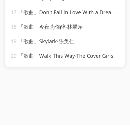
17
「歌曲」Don't Fall in Love With a Dreamer-Countdown Chartbusters
18
「歌曲」今夜为你醉-林翠萍
19
「歌曲」Skylark-陈奂仁
20
「歌曲」Walk This Way-The Cover Girls