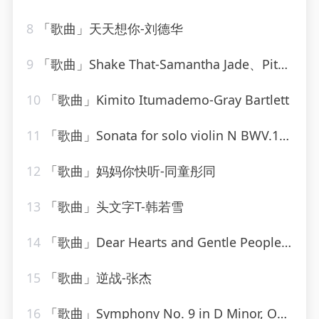
8
「歌曲」天天想你-刘德华
9
「歌曲」Shake That-Samantha Jade、Pitbull
10
「歌曲」Kimito Itumademo-Gray Bartlett
11
「歌曲」Sonata for solo violin N BWV.1001 in G minor - I. Adagio-gidon kremer
12
「歌曲」妈妈你快听-同童彤同
13
「歌曲」头文字T-韩若雪
14
「歌曲」Dear Hearts and Gentle People-Bing Crosby
15
「歌曲」逆战-张杰
16
「歌曲」Symphony No. 9 in D Minor, Op. 125 Choral II. Molto vivace