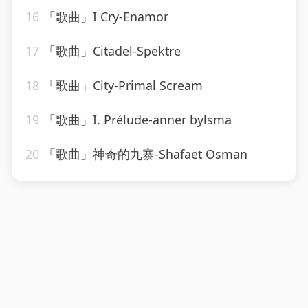
16
「歌曲」I Cry-Enamor
17
「歌曲」Citadel-Spektre
18
「歌曲」City-Primal Scream
19
「歌曲」I. Prélude-anner bylsma
20
「歌曲」神奇的九寨-Shafaet Osman