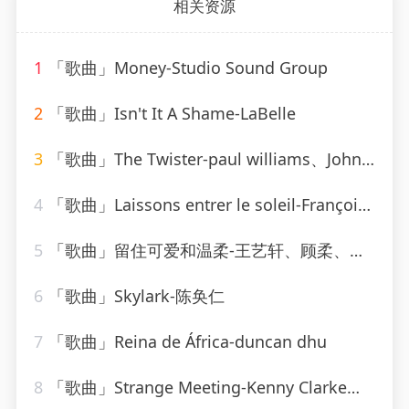
相关资源
1
「歌曲」Money-Studio Sound Group
2
「歌曲」Isn't It A Shame-LaBelle
3
「歌曲」The Twister-paul williams、Johnny Moore&#39;s Three Blazers
4
「歌曲」Laissons entrer le soleil-François & The New Frenchies
5
「歌曲」留住可爱和温柔-王艺轩、顾柔、小恩俊
6
「歌曲」Skylark-陈奂仁
7
「歌曲」Reina de África-duncan dhu
8
「歌曲」Strange Meeting-Kenny Clarke、Francy Boland