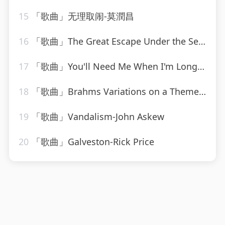
15
「歌曲」无理取闹-莫潤昌
16
「歌曲」The Great Escape Under the Sea-We Are Scientists
17
「歌曲」You'll Need Me When I'm Long Gone-ethel waters
18
「歌曲」Brahms Variations on a Theme by Haydn, Op. 56a Variation VIII Presto non troppo
19
「歌曲」Vandalism-John Askew
20
「歌曲」Galveston-Rick Price