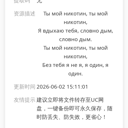
提取码
无
资源描述
Ты мой никотин, ты мой
никотин,
Я вдыхаю тебя, словно дым,
словно дым.
Ты мой никотин, ты мой
никотин,
Без тебя я не я, я один, я
один.
更新时间
2026-06-02 15:11:01
友情提示
建议立即将文件转存至UC网
盘，一键备份即可永久保存，随
时防丢失、防失效，更省心！