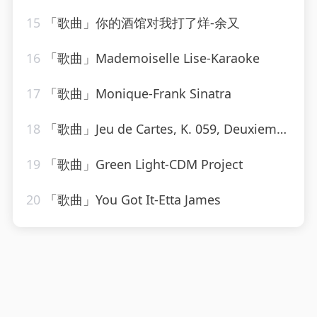
15
「歌曲」你的酒馆对我打了烊-余又
16
「歌曲」Mademoiselle Lise-Karaoke
17
「歌曲」Monique-Frank Sinatra
18
「歌曲」Jeu de Cartes, K. 059, Deuxieme Donne Introduction. Alla breve-Neeme Järvi
19
「歌曲」Green Light-CDM Project
20
「歌曲」You Got It-Etta James