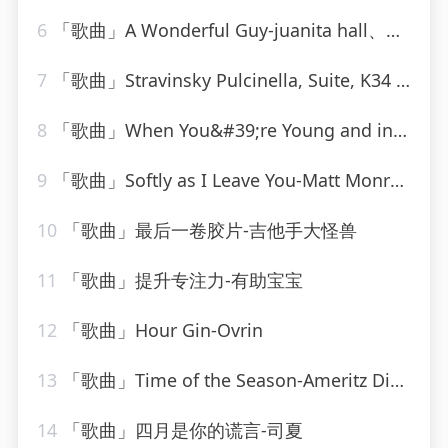
6
「歌曲」A Wonderful Guy-juanita hall、Barbara Luna、ezio pinza、william tabbert
7
「歌曲」Stravinsky Pulcinella, Suite, K34 III. Scherzino – Allegro – Andantino
8
「歌曲」When You&#39;re Young and in Love-John Alford
9
「歌曲」Softly as I Leave You-Matt Monro_20260805_113816
10
「歌曲」最后一卷胶片-吉他手大怪兽
11
「歌曲」提升专注力-有助宝宝
12
「歌曲」Hour Gin-Ovrin
13
「歌曲」Time of the Season-Ameritz Digital Karaoke
14
「歌曲」四月是你的谎言-司夏