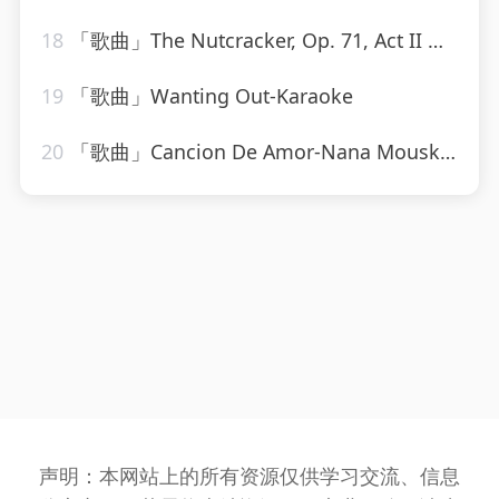
18
「歌曲」The Nutcracker, Op. 71, Act II Dance of the Sugar Plum Fairy-Mayfair Philharmonic Orchestra
19
「歌曲」Wanting Out-Karaoke
20
「歌曲」Cancion De Amor-Nana Mouskouri
声明：本网站上的所有资源仅供学习交流、信息