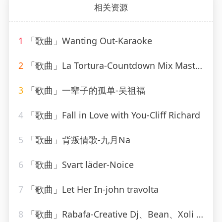
相关资源
1
「歌曲」Wanting Out-Karaoke
2
「歌曲」La Tortura-Countdown Mix Masters
3
「歌曲」一辈子的孤单-吴祖福
4
「歌曲」Fall in Love with You-Cliff Richard
5
「歌曲」背叛情歌-九月Na
6
「歌曲」Svart läder-Noice
7
「歌曲」Let Her In-john travolta
8
「歌曲」Rabafa-Creative Dj、Bean、Xoli Da Poet、Candice