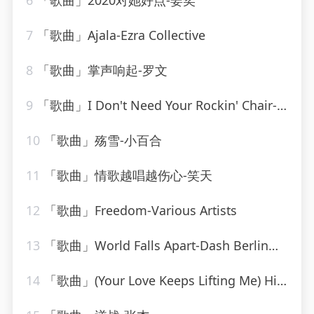
6
「歌曲」2020对她好点-姜奕
7
「歌曲」Ajala-Ezra Collective
8
「歌曲」掌声响起-罗文
9
「歌曲」I Don't Need Your Rockin' Chair-Ameritz Tribute Club
10
「歌曲」殇雪-小百合
11
「歌曲」情歌越唱越伤心-笑天
12
「歌曲」Freedom-Various Artists
13
「歌曲」World Falls Apart-Dash Berlin、Jonathan Mendelsohn、Jorn Van Deynhoven
14
「歌曲」(Your Love Keeps Lifting Me) Higher and Higher-Pop Classics