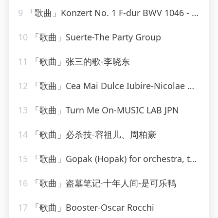
9
「歌曲」Konzert No. 1 F-dur BWV 1046 - Allegro-Karl Richter、The Munich Philharmonic Orchestra
10
「歌曲」Suerte-The Party Group
11
「歌曲」张三的歌-李晓东
12
「歌曲」Cea Mai Dulce Iubire-Nicolae Guta
13
「歌曲」Turn Me On-MUSIC LAB JPN
14
「歌曲」必杀技-容祖儿、周柏豪
15
「歌曲」Gopak (Hopak) for orchestra, transcribed by Liadov
16
「歌曲」盗墓笔记·十年人间-是可乐鸭
17
「歌曲」Booster-Oscar Rocchi