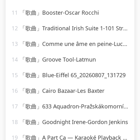
11
「歌曲」Booster-Oscar Rocchi
12
「歌曲」Traditional Irish Suite 1-101 Strings Orchestra
13
「歌曲」Comme une âme en peine-Lucky Blondo
14
「歌曲」Groove Tool-Latmun
15
「歌曲」Blue-Eiffel 65_20260807_131729
16
「歌曲」Cairo Bazaar-Les Baxter
17
「歌曲」633 Aquadron-Pražskákomornífilharmonie
18
「歌曲」Goodnight Irene-Gordon Jenkins
19
「歌曲」A Part Ca — Karaoké Playback Instrumental — Rendu Célèbre Par Jacques Dutronc-Karaoke