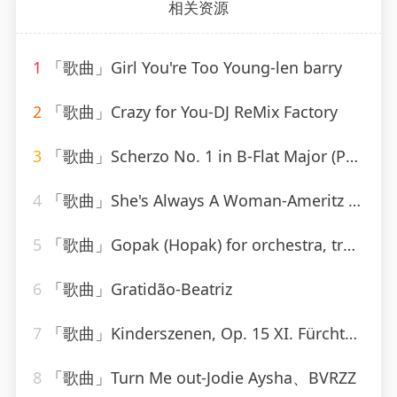
相关资源
1
「歌曲」Girl You're Too Young-len barry
2
「歌曲」Crazy for You-DJ ReMix Factory
3
「歌曲」Scherzo No. 1 in B-Flat Major (Posthumous) D.593-Paul de Conne、Peter Phillips
4
「歌曲」She's Always A Woman-Ameritz - Karaoke_20260807_141559
5
「歌曲」Gopak (Hopak) for orchestra, transcribed by Liadov
6
「歌曲」Gratidão-Beatriz
7
「歌曲」Kinderszenen, Op. 15 XI. Fürchtenmachen-Brigitte Engerer
8
「歌曲」Turn Me out-Jodie Aysha、BVRZZ