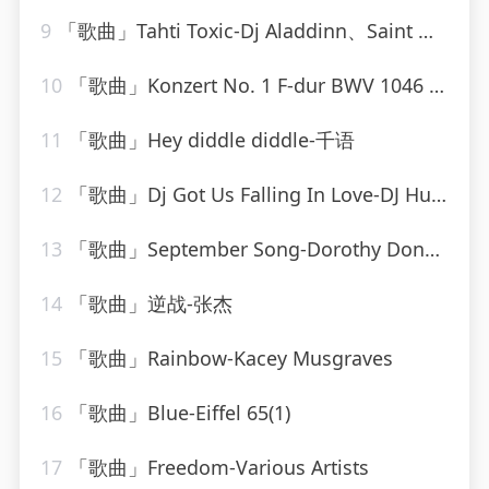
9
「歌曲」Tahti Toxic-Dj Aladdinn、Saint Nich、Thouxanbanfauni
10
「歌曲」Konzert No. 1 F-dur BWV 1046 - Allegro-Karl Richter、The Munich Philharmonic Orchestra
11
「歌曲」Hey diddle diddle-千语
12
「歌曲」Dj Got Us Falling In Love-DJ Hush
13
「歌曲」September Song-Dorothy Donegan
14
「歌曲」逆战-张杰
15
「歌曲」Rainbow-Kacey Musgraves
16
「歌曲」Blue-Eiffel 65(1)
17
「歌曲」Freedom-Various Artists