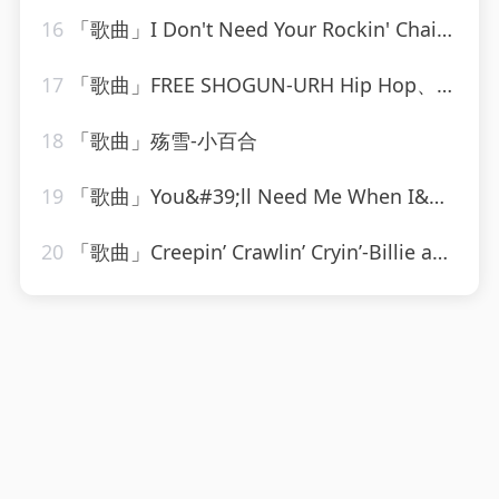
16
「歌曲」I Don't Need Your Rockin' Chair-Ameritz Tribute Club
17
「歌曲」FREE SHOGUN-URH Hip Hop、Shogun
18
「歌曲」殇雪-小百合
19
「歌曲」You&#39;ll Need Me When I&#39;m Long Gone-ethel waters
20
「歌曲」Creepin’ Crawlin’ Cryin’-Billie and Lillie