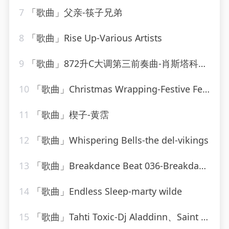
7
「歌曲」父亲-筷子兄弟
8
「歌曲」Rise Up-Various Artists
9
「歌曲」872升C大调第三前奏曲-肖斯塔科维奇
10
「歌曲」Christmas Wrapping-Festive Fever
11
「歌曲」楔子-黄霑
12
「歌曲」Whispering Bells-the del-vikings
13
「歌曲」Breakdance Beat 036-Breakdance Beat
14
「歌曲」Endless Sleep-marty wilde
15
「歌曲」Tahti Toxic-Dj Aladdinn、Saint Nich、Thouxanbanfauni