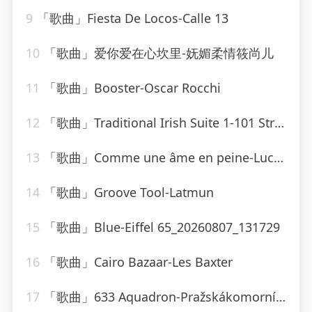
9
「歌曲」Fiesta De Locos-Calle 13
10
「歌曲」爱你爱在心坎里-妩媚柔情筱尚儿
11
「歌曲」Booster-Oscar Rocchi
12
「歌曲」Traditional Irish Suite 1-101 Strings Orchestra
13
「歌曲」Comme une âme en peine-Lucky Blondo
14
「歌曲」Groove Tool-Latmun
15
「歌曲」Blue-Eiffel 65_20260807_131729
16
「歌曲」Cairo Bazaar-Les Baxter
17
「歌曲」633 Aquadron-Pražskákomornífilharmonie