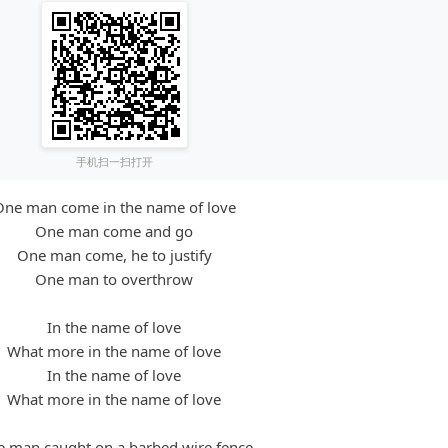
手机扫一扫打开
One man come in the name of love
One man come and go
One man come, he to justify
One man to overthrow
In the name of love
What more in the name of love
In the name of love
What more in the name of love
 man caught on a barbed wire fence