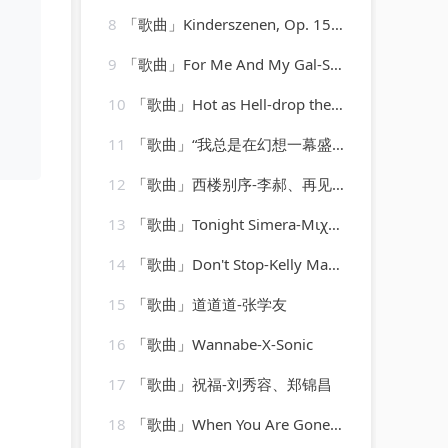
8
「歌曲」Kinderszenen, Op. 15 XI. Fürchtenmachen-Brigitte Engerer
9
「歌曲」For Me And My Gal-So What!
10
「歌曲」Hot as Hell-drop the lime
11
「歌曲」“我总是在幻想一幕盛大的开场”-哇哇
12
「歌曲」西楼别序-李郝、再见、苏可可、圈妹
13
「歌曲」Tonight Simera-Μιχάλης Χατζηγιάννης
14
「歌曲」Don't Stop-Kelly Marie
15
「歌曲」道道道-张学友
16
「歌曲」Wannabe-X-Sonic
17
「歌曲」祝福-刘秀容、郑锦昌
18
「歌曲」When You Are Gone-The Man Behind C