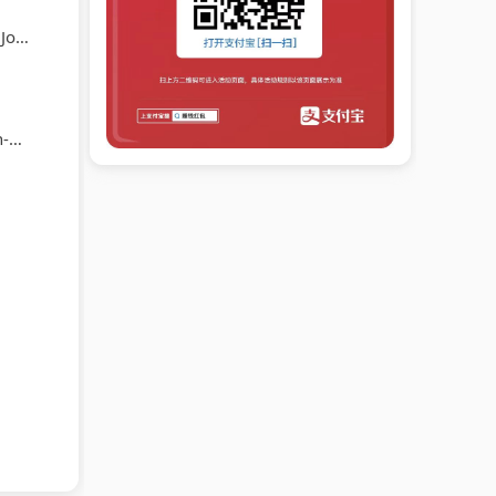
ann
er