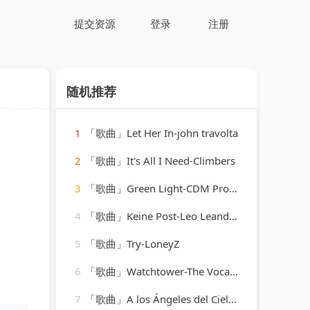
提交资源
登录
注册
随机推荐
1
「歌曲」Let Her In-john travolta
2
「歌曲」It's All I Need-Climbers
3
「歌曲」Green Light-CDM Project
4
「歌曲」Keine Post-Leo Leandros、Willy Hagara、Jost Wöhrmann
5
「歌曲」Try-LoneyZ
6
「歌曲」Watchtower-The Vocal Masters
7
「歌曲」A los Ángeles del Cielo-luis perez meza