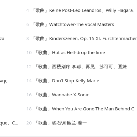
4
「歌曲」Keine Post-Leo Leandros、Willy Hagara、Jost Wöhrm
6
「歌曲」Watchtower-The Vocal Masters
za
8
「歌曲」Kinderszenen, Op. 15 XI. Fürchtenmachen-Brigitte Enger
10
「歌曲」Hot as Hell-drop the lime
12
「歌曲」西楼别序-李郝、再见、苏可可、圈妹
νης
14
「歌曲」Don't Stop-Kelly Marie
16
「歌曲」Wannabe-X-Sonic
18
「歌曲」When You Are Gone-The Man Behind C
s Stile
20
「歌曲」碣石调·幽兰-龚一