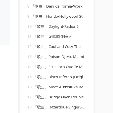
8
「歌曲」Dani California-Workout Music
9
「歌曲」Hondo-Hollywood Studio Orchestra
10
「歌曲」Daylight-Radion6
11
「歌曲」龙船调-刘家宜
12
「歌曲」Cool and Cosy-The Avons
13
「歌曲」Poison-DJ Mr. Miami
14
「歌曲」Este Loco Que Te Mira-cristian
15
「歌曲」Disco Inferno [Originally Performed By The Trammps]-Musosis
16
「歌曲」Мост-Анжелика Варум
17
「歌曲」Bridge Over Troubled Water-Ringtone Track Masters
18
「歌曲」Hazardous-Singer&#39;s Edge Karaoke