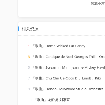
资源不对
相关资源
1
「歌曲」Home-Wicked Ear Candy
3
「歌曲」Cantique de Noel-Georges Thill、Orchestra Armand
5
「歌曲」Screamin' Mimi Jeannie-Mickey Haw
7
「歌曲」Chu Chu Ua-Cicco DJ、LinoB、Kiki
9
「歌曲」Hondo-Hollywood Studio Orchestra
11
「歌曲」龙船调-刘家宜