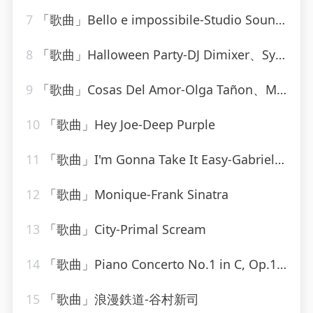
7
「歌曲」Bello e impossibile-Studio Sound Group
8
「歌曲」Halloween Party-DJ Dimixer、Syntheticsax
9
「歌曲」Cosas Del Amor-Olga Tañon、Milly Quezada
10
「歌曲」Hey Joe-Deep Purple
11
「歌曲」I'm Gonna Take It Easy-Gabriel Brown
12
「歌曲」Monique-Frank Sinatra
13
「歌曲」City-Primal Scream
14
「歌曲」Piano Concerto No.1 in C, Op.15-Otto Klemperer(1)
15
「歌曲」浪漫鉄道-谷村新司