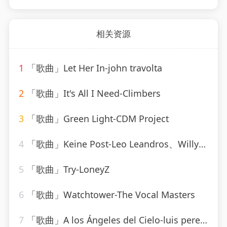
相关资源
1
「歌曲」Let Her In-john travolta
2
「歌曲」It's All I Need-Climbers
3
「歌曲」Green Light-CDM Project
4
「歌曲」Keine Post-Leo Leandros、Willy Hagara、Jost Wöhrmann
5
「歌曲」Try-LoneyZ
6
「歌曲」Watchtower-The Vocal Masters
7
「歌曲」A los Ángeles del Cielo-luis perez meza