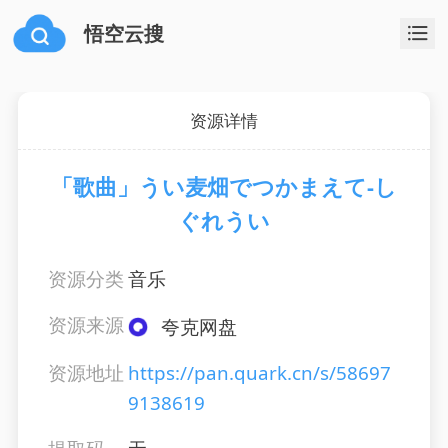
悟空云搜
资源详情
「歌曲」うい麦畑でつかまえて-し
ぐれうい
资源分类
音乐
资源来源
夸克网盘
资源地址
https://pan.quark.cn/s/58697
9138619