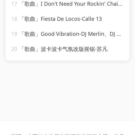
17
「歌曲」I Don't Need Your Rockin' Chair-Ameritz Tribute Club
18
「歌曲」Fiesta De Locos-Calle 13
19
「歌曲」Good Vibration-DJ Merlin、DJ C-Bass
20
「歌曲」波卡波卡气氛改版摇锯-苏凡