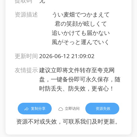
提取码
无
资源描述
うい麦畑でつかまえて
君の笑顔が眩しくて
追いかけても届かない
風がそっと運んでいく
更新时间
2026-06-12 21:09:02
友情提示
建议立即将文件转存至夸克网
盘，一键备份即可永久保存，随
时防丢失、防失效，更省心！
复制分享
立即访问
资源失效
资源不对或失效，可联系我们及时更新。