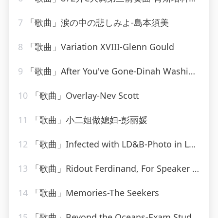
7
「歌曲」涙の中の悲しみよ-島本須美
8
「歌曲」Variation XVIII-Glenn Gould
9
「歌曲」After You've Gone-Dinah Washington_20260807_131808
10
「歌曲」Overlay-Nev Scott
11
「歌曲」小二姐做媳妇-彭丽媛
12
「歌曲」Infected with LD&B-Photo in Lounge
13
「歌曲」Ridout Ferdinand, For Speaker And Solo Violin-Elena Bashkirova、gidon kremer
14
「歌曲」Memories-The Seekers
15
「歌曲」Beyond the Oceans-Exam Study Classical Music、Soothing Piano Collective、Chilled Jazz Masters