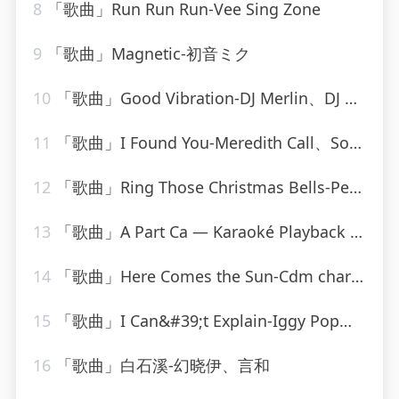
8
「歌曲」Run Run Run-Vee Sing Zone
9
「歌曲」Magnetic-初音ミク
10
「歌曲」Good Vibration-DJ Merlin、DJ C-Bass
11
「歌曲」I Found You-Meredith Call、Solarstone
12
「歌曲」Ring Those Christmas Bells-Peggy Lee
13
「歌曲」A Part Ca — Karaoké Playback Instrumental — Rendu Célèbre Par Jacques Dutronc-Karaoke
14
「歌曲」Here Comes the Sun-Cdm chartbreakers
15
「歌曲」I Can&#39;t Explain-Iggy Pop、K.K. Downing、Derek Sherinian
16
「歌曲」白石溪-幻晓伊、言和