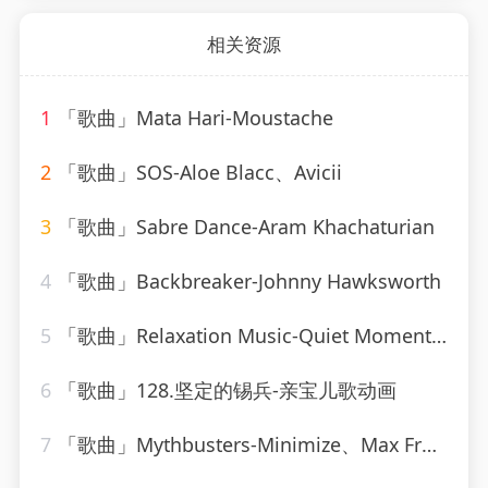
相关资源
1
「歌曲」Mata Hari-Moustache
2
「歌曲」SOS-Aloe Blacc、Avicii
3
「歌曲」Sabre Dance-Aram Khachaturian
4
「歌曲」Backbreaker-Johnny Hawksworth
5
「歌曲」Relaxation Music-Quiet Moments、SPA、Spa Relaxation
6
「歌曲」128.坚定的锡兵-亲宝儿歌动画
7
「歌曲」Mythbusters-Minimize、Max Freegrant