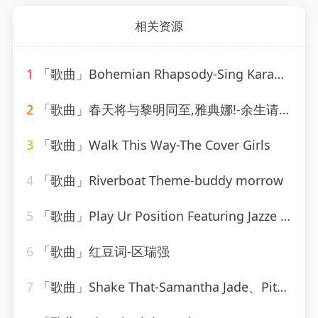
相关资源
1
「歌曲」Bohemian Rhapsody-Sing Karaoke Sing
2
「歌曲」春天将与黎明同至,雅典娜!-余生请珍惜
3
「歌曲」Walk This Way-The Cover Girls
4
「歌曲」Riverboat Theme-buddy morrow
5
「歌曲」Play Ur Position Featuring Jazze Pha & Mr. Mo-YoungBloodZ、Jazze Pha、Mr. Mo
6
「歌曲」红豆词-区瑞强
7
「歌曲」Shake That-Samantha Jade、Pitbull