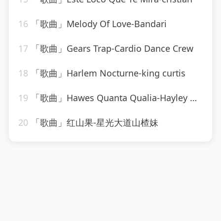
16
「歌曲」Melody Of Love-Bandari
17
「歌曲」Gears Trap-Cardio Dance Crew
18
「歌曲」Harlem Nocturne-king curtis
19
「歌曲」Hawes Quanta Qualia-Hayley Westenra
20
「歌曲」红山果-星光大道山楂妹