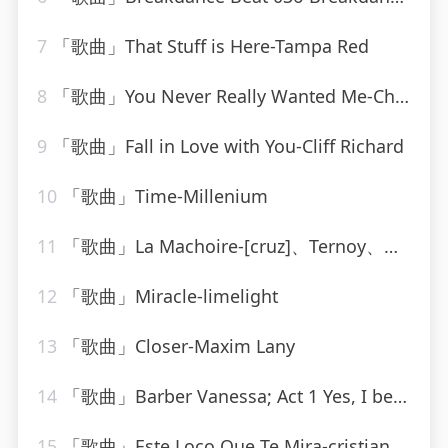
7
「歌曲」That Stuff is Here-Tampa Red
8
「歌曲」You Never Really Wanted Me-Charlie Rich
9
「歌曲」Fall in Love with You-Cliff Richard
10
「歌曲」Time-Millenium
11
「歌曲」La Machoire-[cruz]、Ternoy、Orins
12
「歌曲」Miracle-limelight
13
「歌曲」Closer-Maxim Lany
14
「歌曲」Barber Vanessa; Act 1 Yes, I believe I shall love you-Dimitri Mitropoulos、Samuel Barber
15
「歌曲」Este Loco Que Te Mira-cristian