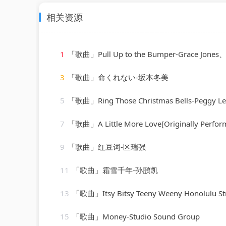
相关资源
1
「歌曲」Pull Up to the Bumper-Grace Jones、Funkstar
3
「歌曲」命くれない-坂本冬美
5
「歌曲」Ring Those Christmas Bells-Peggy Le
7
「歌曲」A Little More Love[Originally Performed by Vince Gill]-Karaok
9
「歌曲」红豆词-区瑞强
11
「歌曲」霜雪千年-孙鹏凯
13
「歌曲」Itsy Bitsy Teeny Weeny Honolulu Strandbikini-D
15
「歌曲」Money-Studio Sound Group