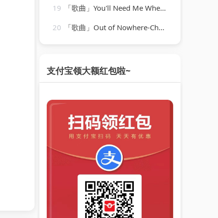
19
「歌曲」You'll Need Me When I'm Long Gone-ethel waters
20
「歌曲」Out of Nowhere-Charlie Parker、Charlie Parker Strings
支付宝领大额红包啦~