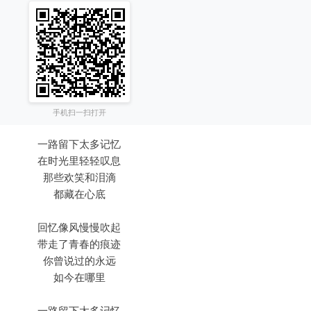
手机扫一扫打开
一路留下太多记忆
在时光里轻轻叹息
那些欢笑和泪滴
都藏在心底
回忆像风慢慢吹起
带走了青春的痕迹
你曾说过的永远
如今在哪里
一路留下太多记忆