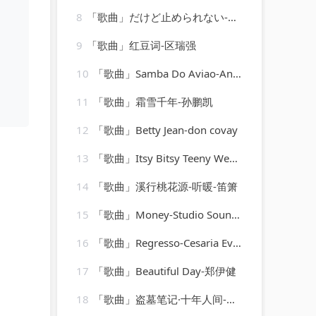
8
「歌曲」だけど止められない-MANISH
9
「歌曲」红豆词-区瑞强
10
「歌曲」Samba Do Aviao-Ana Caram
11
「歌曲」霜雪千年-孙鹏凯
12
「歌曲」Betty Jean-don covay
13
「歌曲」Itsy Bitsy Teeny Weeny Honolulu Strandbikini-Die Girls
14
「歌曲」溪行桃花源-听暖-笛箫
15
「歌曲」Money-Studio Sound Group
16
「歌曲」Regresso-Cesaria Evora
17
「歌曲」Beautiful Day-郑伊健
18
「歌曲」盗墓笔记·十年人间-是可乐鸭