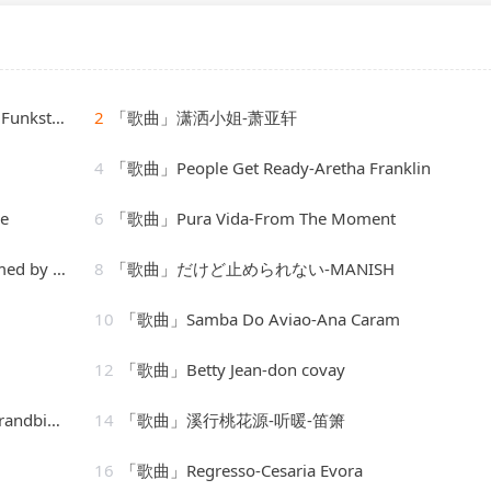
 de Luxe
2
「歌曲」潇洒小姐-萧亚轩
4
「歌曲」People Get Ready-Aretha Franklin
e
6
「歌曲」Pura Vida-From The Moment
e Diamonds
8
「歌曲」だけど止められない-MANISH
10
「歌曲」Samba Do Aviao-Ana Caram
12
「歌曲」Betty Jean-don covay
ie Girls
14
「歌曲」溪行桃花源-听暖-笛箫
16
「歌曲」Regresso-Cesaria Evora