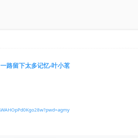
一路留下太多记忆-叶小茗
VwAWAHOpPd0Kgo28w?pwd=agmy