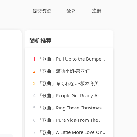
提交资源
登录
注册
随机推荐
1
「歌曲」Pull Up to the Bumper-Grace Jones、Funkstar de Luxe
2
「歌曲」潇洒小姐-萧亚轩
3
「歌曲」命くれない-坂本冬美
4
「歌曲」People Get Ready-Aretha Franklin
5
「歌曲」Ring Those Christmas Bells-Peggy Lee
6
「歌曲」Pura Vida-From The Moment
7
「歌曲」A Little More Love[Originally Performed by Vince Gill]-Karaoke Diamonds