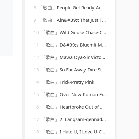
8
「歌曲」People Get Ready-Aretha Franklin
9
「歌曲」Ain&#39;t That Just The Way-Best Of Hits (最佳点击率)
10
「歌曲」Wild Goose Chase-Casa Loma Orchestra
11
「歌曲」D&#39;s Blüemli-Max Weilenmann Mit Seinen Volksmusikanten
12
「歌曲」Mawa Oya-Sir Victor Uwaifo
13
「歌曲」So Far Away-Dire Straits
14
「歌曲」Trick-Pretty Pink
15
「歌曲」Over Now-Roman Fischer
16
「歌曲」Heartbroke Out of My Mind-Brooks & Dunn
17
「歌曲」2. Langsam-gennady rozhdestvensky、jean martinon、Paris Conservatoire Orchestra
18
「歌曲」I Hate U, I Love U-CokeCod