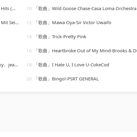
最佳点击率)
10
「歌曲」Wild Goose Chase-Casa Loma Orchestra
usikanten
12
「歌曲」Mawa Oya-Sir Victor Uwaifo
14
「歌曲」Trick-Pretty Pink
16
「歌曲」Heartbroke Out of My Mind-Brooks & D
e Orchestra
18
「歌曲」I Hate U, I Love U-CokeCod
20
「歌曲」Bingo!-PSRT GENERAL