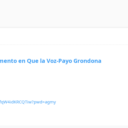
to en Que la Voz-Payo Grondona
khRfqW4idKRCQTiw?pwd=agmy