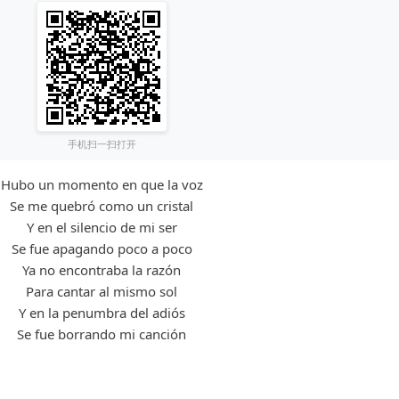
手机扫一扫打开
Hubo un momento en que la voz
Se me quebró como un cristal
Y en el silencio de mi ser
Se fue apagando poco a poco
Ya no encontraba la razón
Para cantar al mismo sol
Y en la penumbra del adiós
Se fue borrando mi canción