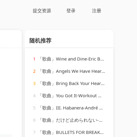
提交资源
登录
注册
随机推荐
1
「歌曲」Wine and Dine-Eric Bolvin
2
「歌曲」Angels We Have Heard On High-Mitchell Cardenas
3
「歌曲」Bring Back Your Heart-the del vikings
4
「歌曲」You Got It-Workout Music
5
「歌曲」III. Habanera-André Cluytens
6
「歌曲」だけど止められない-MANISH
7
「歌曲」BULLETS FOR BREAKFAST-TOC