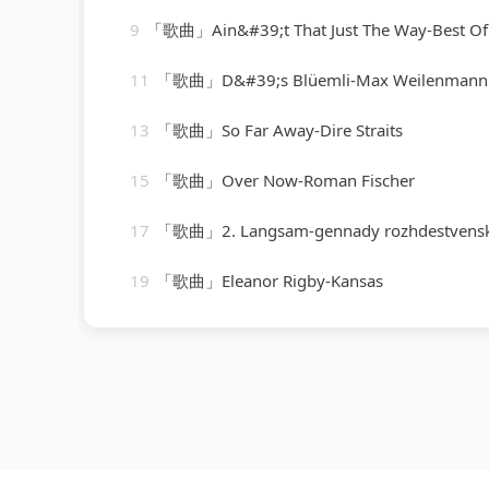
9
「歌曲」Ain&#39;t That Just The Way-Best Of Hits (
11
「歌曲」D&#39;s Blüemli-Max Weilenmann Mit Seinen Volksm
13
「歌曲」So Far Away-Dire Straits
15
「歌曲」Over Now-Roman Fischer
17
「歌曲」2. Langsam-gennady rozhdestvensky、jean martinon、Paris Conservatoir
19
「歌曲」Eleanor Rigby-Kansas