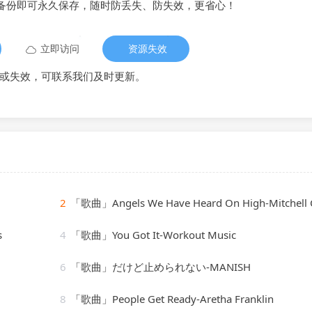
备份即可永久保存，随时防丢失、防失效，更省心！
立即访问
资源失效
或失效，可联系我们及时更新。
2
「歌曲」Angels We Have Heard On High-Mitchell Carden
s
4
「歌曲」You Got It-Workout Music
6
「歌曲」だけど止められない-MANISH
8
「歌曲」People Get Ready-Aretha Franklin