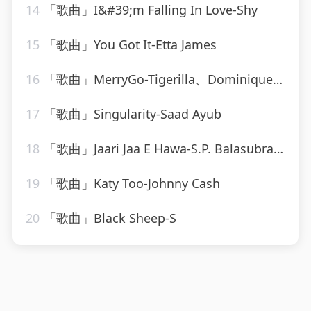
14
「歌曲」I&#39;m Falling In Love-Shy
15
「歌曲」You Got It-Etta James
16
「歌曲」MerryGo-Tigerilla、Dominique Young Unique
17
「歌曲」Singularity-Saad Ayub
18
「歌曲」Jaari Jaa E Hawa-S.P. Balasubramaniam、Sonu Nigam、Dominic
19
「歌曲」Katy Too-Johnny Cash
20
「歌曲」Black Sheep-S