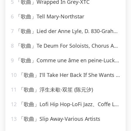
5
「歌曲」Wrapped In Grey-XTC
6
「歌曲」Tell Mary-Northstar
7
「歌曲」Lied der Anne Lyle, D. 830-Graham Johnson、marie mclaughlin
8
「歌曲」Te Deum For Soloists, Chorus And Orchestra, H. 146 - Prélude. Rondeau
9
「歌曲」Comme une âme en peine-Lucky Blondo
10
「歌曲」I'll Take Her Back If She Wants To Come Back-fletcher henderson
11
「歌曲」浮生未歇-双笙 (陈元汐)
12
「歌曲」Lofi Hip Hop-LoFi Jazz、Coffe Lofi、Sleepy Lofi Vibes、Chill LoFi Cafe
13
「歌曲」Slip Away-Various Artists