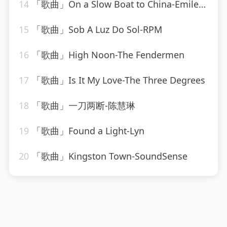
14
「歌曲」On a Slow Boat to China-Emile Ford & The Checkmates
15
「歌曲」Sob A Luz Do Sol-RPM
16
「歌曲」High Noon-The Fendermen
17
「歌曲」Is It My Love-The Three Degrees
18
「歌曲」一刀两断-陈慧琳
19
「歌曲」Found a Light-Lyn
20
「歌曲」Kingston Town-SoundSense